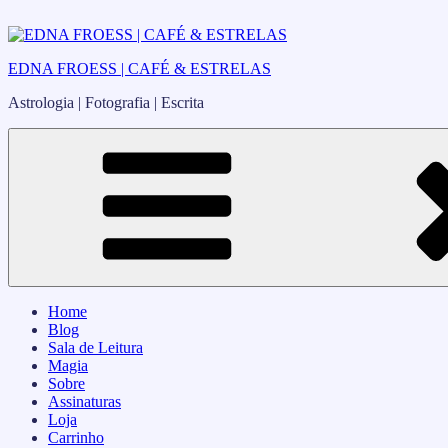
Pular
para
o
EDNA FROESS | CAFÉ & ESTRELAS
conteúdo
Astrologia | Fotografia | Escrita
Home
Blog
Sala de Leitura
Magia
Sobre
Assinaturas
Loja
Carrinho