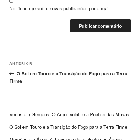
Notifique-me sobre novas publicações por e-mail.
Navegação
Post
ANTERIOR
de
anterior
O Sol em Touro e a Transição do Fogo para a Terra
Post
Firme
Vênus em Gêmeos: O Amor Volátil e a Poética das Musas
O Sol em Touro e a Transição do Fogo para a Terra Firme
Mercúrio em Áries: A Transição do Intelecto das Águas