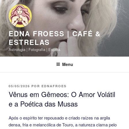
Pular
para
o
conteúdo
EDNA FROESS | CAFÉ &
ESTRELAS
Astrologia | Fotografia | Escrita
Menu
PUBLICADO
05/05/2026
POR
EDNAFROES
EM
Vênus em Gêmeos: O Amor Volátil
e a Poética das Musas
Após o espírito ter repousado e criado raízes na argila
densa, fria e melancólica de Touro, a natureza clama pelo