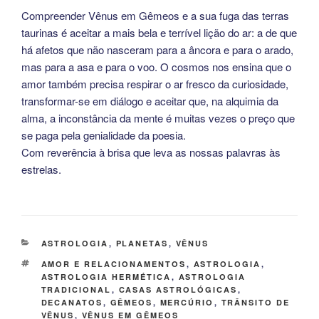
Compreender Vênus em Gêmeos e a sua fuga das terras
taurinas é aceitar a mais bela e terrível lição do ar: a de que
há afetos que não nasceram para a âncora e para o arado,
mas para a asa e para o voo. O cosmos nos ensina que o
amor também precisa respirar o ar fresco da curiosidade,
transformar-se em diálogo e aceitar que, na alquimia da
alma, a inconstância da mente é muitas vezes o preço que
se paga pela genialidade da poesia.
Com reverência à brisa que leva as nossas palavras às
estrelas.
CATEGORIAS
ASTROLOGIA
,
PLANETAS
,
VÊNUS
TAGS
AMOR E RELACIONAMENTOS
,
ASTROLOGIA
,
ASTROLOGIA HERMÉTICA
,
ASTROLOGIA
TRADICIONAL
,
CASAS ASTROLÓGICAS
,
DECANATOS
,
GÊMEOS
,
MERCÚRIO
,
TRÂNSITO DE
VÊNUS
,
VÊNUS EM GÊMEOS