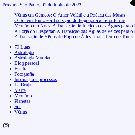
Próximo
São Paulo, 07 de Junho de 2023
Vênus em Gêmeos: O Amor Volátil e a Poética das Musas
O Sol em Touro e a Transição do Fogo para a Terra Firme
Mercúrio em Áries: A Transição do Intelecto das Águas para o
A Forja do Despertar: A Transição das Águas de Peixes para o
A Transição de Vênus do Fogo de Áries para a Terra de Touro
79 Luas
Astrologia
Astrologia Mundana
Blog pessoal
Escrita
Fotografia
Inspiração e processos
La Bruja
Marte
Mercúrio
Planetas
Sol
Vênus
Instagram