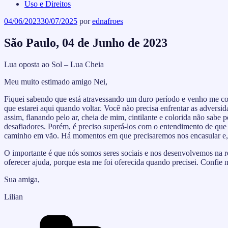
Uso e Direitos
Publicado
04/06/2023
30/07/2025
por
ednafroes
em
São Paulo, 04 de Junho de 2023
Lua oposta ao Sol – Lua Cheia
Meu muito estimado amigo Nei,
Fiquei sabendo que está atravessando um duro período e venho me colo
que estarei aqui quando voltar. Você não precisa enfrentar as adversi
assim, flanando pelo ar, cheia de mim, cintilante e colorida não sabe p
desafiadores. Porém, é preciso superá-los com o entendimento de qu
caminho em vão. Há momentos em que precisaremos nos encasular e, 
O importante é que nós somos seres sociais e nos desenvolvemos na r
oferecer ajuda, porque esta me foi oferecida quando precisei. Confie 
Sua amiga,
Lilian
Categorias