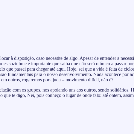
car à disposição, caso necessite de algo. Apesar de entender a necess
dades sozinho e é importante que saiba que não será o único a passar po
elo que passei para chegar até aqui. Hoje, sei que a vida é feita de ciclo
e são fundamentais para o nosso desenvolvimento. Nada acontece por a
em outros, rogaremos por ajuda – movimento difícil, não é?
elação com os grupos, nos apoiando uns aos outros, sendo solidários. 
no que te digo, Nei, pois conheço o lugar de onde falo: até ontem, assi